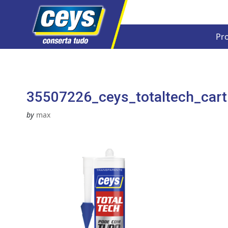
Pr
Skip
to
content
35507226_ceys_totaltech_cart
by
max