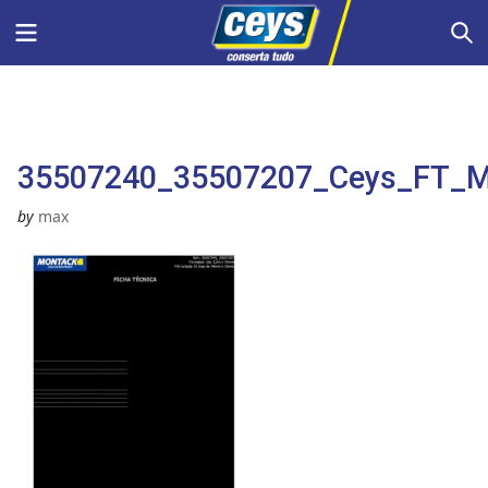
Skip
Menu
S
to
content
35507240_35507207_Ceys_FT_Mo
by
max