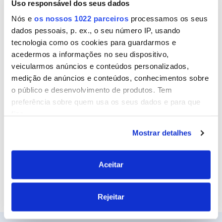
Uso responsável dos seus dados
Nome
Nós e
os nossos 1022 parceiros
processamos os seus
dados pessoais, p. ex., o seu número IP, usando
tecnologia como os cookies para guardarmos e
Email
acedermos a informações no seu dispositivo,
veicularmos anúncios e conteúdos personalizados,
medição de anúncios e conteúdos, conhecimentos sobre
o público e desenvolvimento de produtos. Tem
Site
preferência sobre quem usa os seus dados e para que
fins.
Mostrar detalhes
Se permitir, gostaríamos também de:
Recolher informações sobre a sua localização
geográfica as quais podem ter uma precisão de
Aceitar
vários metros
Identificar o seu dispositivo analisando de forma
Rejeitar
ativa as características específicas (impressão
digital)