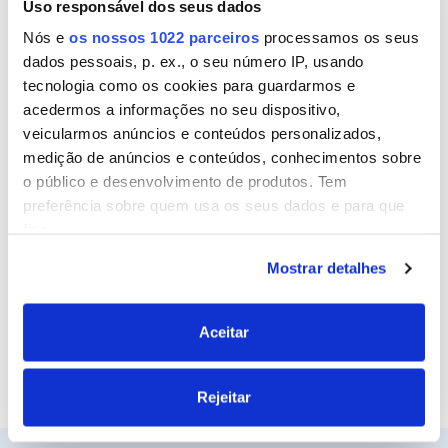
Uso responsável dos seus dados
Nome
Nós e
os nossos 1022 parceiros
processamos os seus
dados pessoais, p. ex., o seu número IP, usando
tecnologia como os cookies para guardarmos e
Email
acedermos a informações no seu dispositivo,
veicularmos anúncios e conteúdos personalizados,
medição de anúncios e conteúdos, conhecimentos sobre
o público e desenvolvimento de produtos. Tem
Site
preferência sobre quem usa os seus dados e para que
fins.
Mostrar detalhes
Se permitir, gostaríamos também de:
Recolher informações sobre a sua localização
geográfica as quais podem ter uma precisão de
Aceitar
vários metros
Identificar o seu dispositivo analisando de forma
Rejeitar
ativa as características específicas (impressão
digital)