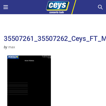
Skip
Menu
S
to
content
35507261_35507262_Ceys_FT_Mon
by
max