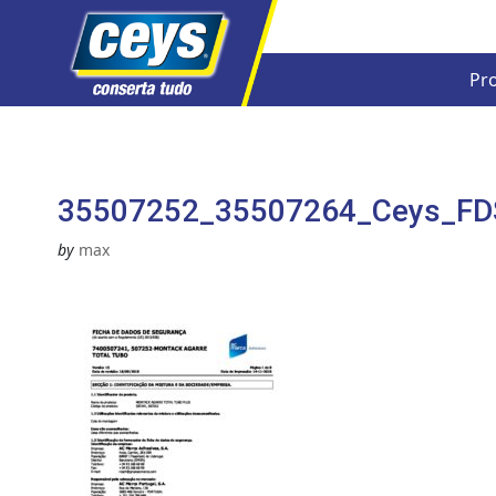
Pr
Skip
to
content
35507252_35507264_Ceys_FDS
by
max